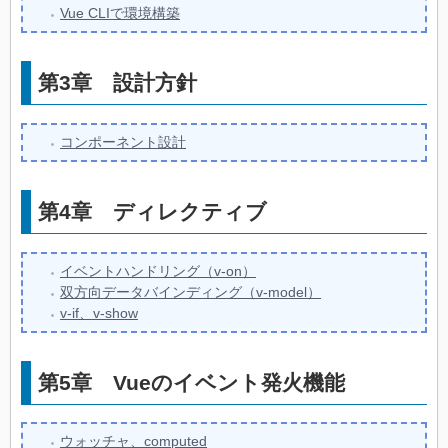
Vue CLIで環境構築
第3章
設計方針
コンポーネント設計
第4章
ディレクティブ
イベントハンドリング（v-on）
双方向データバインディング（v-model）
v-if、v-show
第5章
Vueのイベント発火機能
ウォッチャ、computed