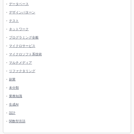
データベース
デザインパターン
テスト
ネットワーク
プログラミング全般
マイクロサービス
マイクロソフト系技術
マルチメディア
リファクタリング
副業
未分類
業務知識
生成AI
設計
関数型言語