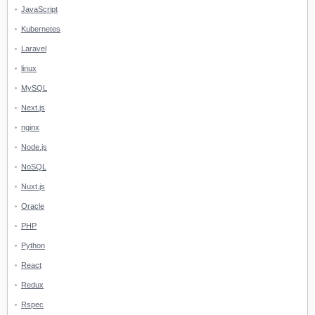
JavaScript
Kubernetes
Laravel
linux
MySQL
Next.js
nginx
Node.js
NoSQL
Nuxt.js
Oracle
PHP
Python
React
Redux
Rspec