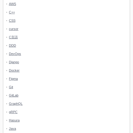
AWS
C++
CSS
cursor
C言語
DDD
DevOps
Django
Docker
Figma
Git
GitLab
GraphQL
gRPC
Hasura
Java