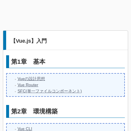
【Vue.js】入門
第1章
基本
Vueの設計思想
Vue Router
SFC(単一ファイルコンポーネント)
第2章
環境構築
Vue CLI