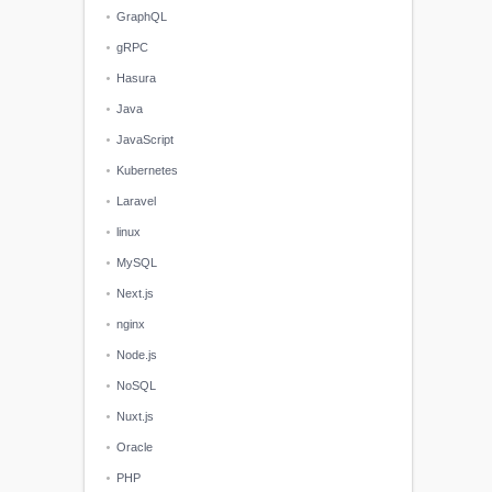
GraphQL
gRPC
Hasura
Java
JavaScript
Kubernetes
Laravel
linux
MySQL
Next.js
nginx
Node.js
NoSQL
Nuxt.js
Oracle
PHP