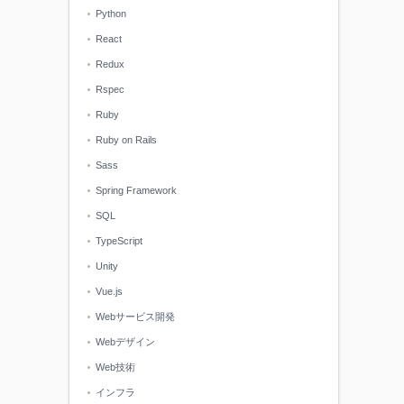
Python
React
Redux
Rspec
Ruby
Ruby on Rails
Sass
Spring Framework
SQL
TypeScript
Unity
Vue.js
Webサービス開発
Webデザイン
Web技術
インフラ