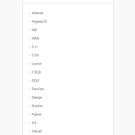
Android
AngularJS
API
AWS
C++
CSS
cursor
C言語
DDD
DevOps
Django
Docker
Figma
Git
GitLab