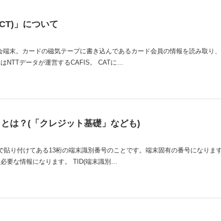
CT)」について
用照会端末。カードの磁気テープに書き込んであるカード会員の情報を読み取り
TTデータが運営するCAFIS。 CATに…
」とは？(「クレジット基礎」なども)
ールで貼り付けてある13桁の端末識別番号のことです。端末固有の番号になりま
要な情報になります。 TID(端末識別…