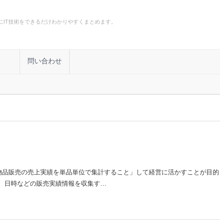
にIT技術をできるだけわかりやすくまとめます。
計
問い合わせ
POS）、物品販売の売上実績を単品単位で集計すること」して経営に活かすことが目
量、日時などの販売実績情報を収集す…