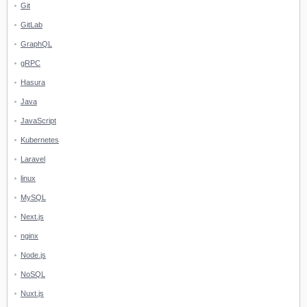
Git
GitLab
GraphQL
gRPC
Hasura
Java
JavaScript
Kubernetes
Laravel
linux
MySQL
Next.js
nginx
Node.js
NoSQL
Nuxt.js