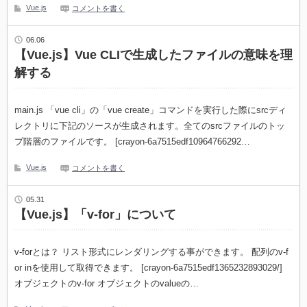
Vue.js
コメントを書く
06.06
【Vue.js】Vue CLIで生成したファイルの意味を理
解する
main.js 「vue cli」の「vue create」コマンドを実行した際にsrcディ
レクトリに下記のソースが生成されます。全てのsrcファイルのトッ
プ階層のファイルです。 [crayon-6a7515edf10964766292…
Vue.js
コメントを書く
05.31
【Vue.js】「v-for」について
v-forとは？ リスト形式にレンダリングする事ができます。 配列のv-f
or inを使用して取得できます。 [crayon-6a7515edf1365232893029/]
オブジェクトのv-for オブジェクトのvalueの…