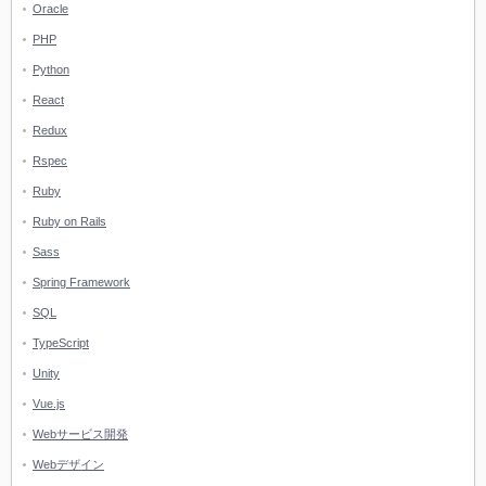
Oracle
PHP
Python
React
Redux
Rspec
Ruby
Ruby on Rails
Sass
Spring Framework
SQL
TypeScript
Unity
Vue.js
Webサービス開発
Webデザイン