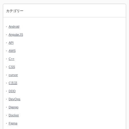
カテゴリー
Android
AngularJS
API
AWS
C++
CSS
cursor
C言語
DDD
DevOps
Django
Docker
Figma