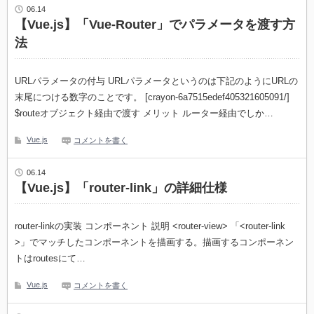
06.14
【Vue.js】「Vue-Router」でパラメータを渡す方
法
URLパラメータの付与 URLパラメータというのは下記のようにURLの
末尾につける数字のことです。 [crayon-6a7515edef405321605091/]
$routeオブジェクト経由で渡す メリット ルーター経由でしか…
Vue.js
コメントを書く
06.14
【Vue.js】「router-link」の詳細仕様
router-linkの実装 コンポーネント 説明 <router-view> 「<router-link
>」でマッチしたコンポーネントを描画する。描画するコンポーネン
トはroutesにて…
Vue.js
コメントを書く