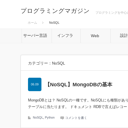
プログラミングマガジン
プログラミングを中心
ホーム
NoSQL
サーバー言語
インフラ
設
Web
カテゴリー：NoSQL
【NoSQL】MongoDBの基本
06.09
MongoDBとは？ NoSQLの一種です。NoSQLにも種類
テーブルに当たります。 ドキュメント RDBで言えばレコ
NoSQL
,
Python
コメントを書く