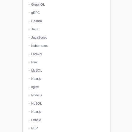
GraphQL
gRPC
Hasura
Java
JavaScript
Kubernetes
Laravel
linux
MySQL
Next.js
nginx
Node.js
NoSQL
Nuxt.js
Oracle
PHP