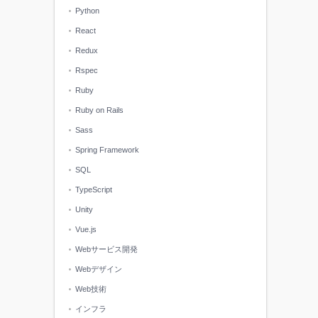
Python
React
Redux
Rspec
Ruby
Ruby on Rails
Sass
Spring Framework
SQL
TypeScript
Unity
Vue.js
Webサービス開発
Webデザイン
Web技術
インフラ