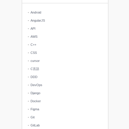
Android
AngularJS
API
AWS
C++
CSS
cursor
C言語
DDD
DevOps
Django
Docker
Figma
Git
GitLab