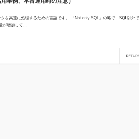
活用事例、本番運用時の注意）
化データを高速に処理するための言語です。 「Not only SQL」の略で、SQL以外
量が増加して…
RETUR