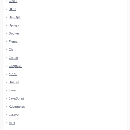
C言語
DDD
DevOps
Django
Docker
Figma
Git
GitLab
GraphQL
gRPC
Hasura
Java
JavaScript
Kubernetes
Laravel
linux