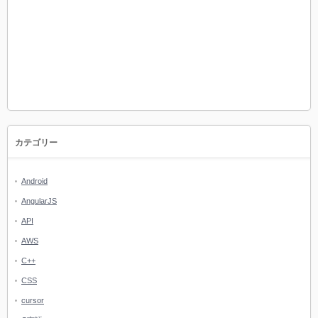
カテゴリー
Android
AngularJS
API
AWS
C++
CSS
cursor