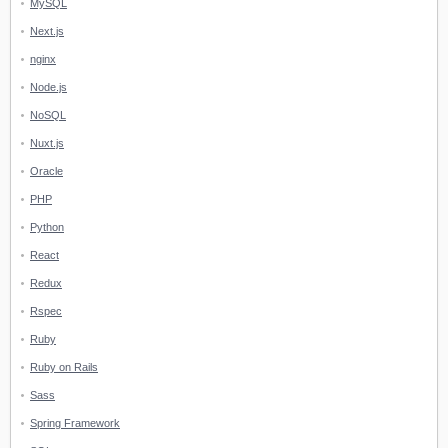
MySQL
Next.js
nginx
Node.js
NoSQL
Nuxt.js
Oracle
PHP
Python
React
Redux
Rspec
Ruby
Ruby on Rails
Sass
Spring Framework