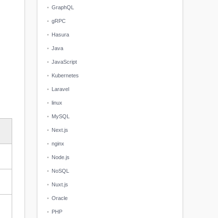
GraphQL
gRPC
Hasura
Java
JavaScript
Kubernetes
Laravel
linux
MySQL
Next.js
nginx
Node.js
NoSQL
Nuxt.js
Oracle
PHP