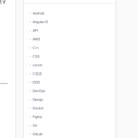
意す
Android
AngularJS
API
AWS
C++
CSS
cursor
C言語
DDD
DevOps
Django
Docker
Figma
Git
GitLab