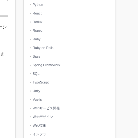
Python
React
Redux
メーシ
Rspec
Ruby
Ruby on Rails
いま
Sass
Spring Framework
SQL
TypeScript
Unity
Vue.js
Webサービス開発
Webデザイン
Web技術
インフラ