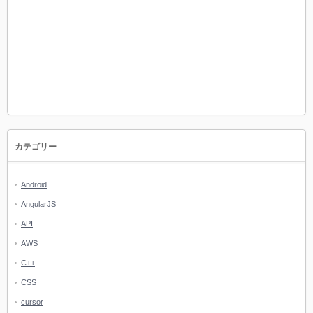
カテゴリー
Android
AngularJS
API
AWS
C++
CSS
cursor