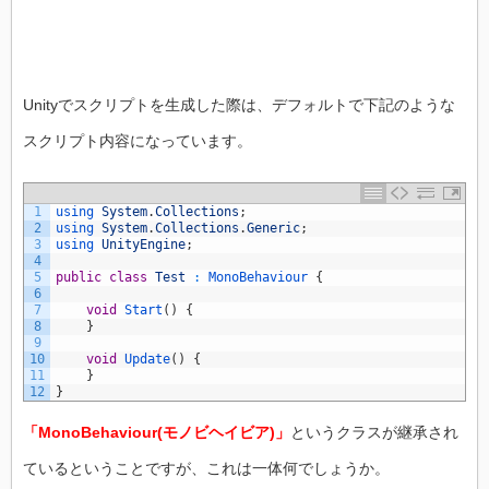
Unityでスクリプトを生成した際は、デフォルトで下記のような
スクリプト内容になっています。
1
using 
System
.
Collections
;
2
using 
System
.
Collections
.
Generic
;
3
using 
UnityEngine
;
4
5
public
class
Test
:
MonoBehaviour
{
6
7
void
Start
(
)
{
8
}
9
10
void
Update
(
)
{
11
}
12
}
「MonoBehaviour(モノビヘイビア)」
というクラスが継承され
ているということですが、これは一体何でしょうか。