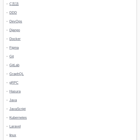
C言語
DDD
DevOps
Django
Docker
Figma
Git
GitLab
GraphQL
gRPC
Hasura
Java
JavaScript
Kubernetes
Laravel
linux