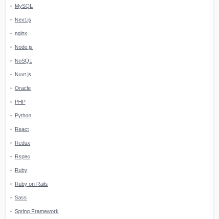
MySQL
Next.js
nginx
Node.js
NoSQL
Nuxt.js
Oracle
PHP
Python
React
Redux
Rspec
Ruby
Ruby on Rails
Sass
Spring Framework