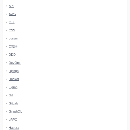
API
AWS
C++
CSS
cursor
C言語
DDD
DevOps
Django
Docker
Figma
Git
GitLab
GraphQL
gRPC
Hasura