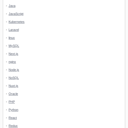
Java
JavaScript
Kubernetes
Laravel
linux
MySQL
Next.js
nginx
Node.js
NoSQL
Nuxt.js
Oracle
PHP
Python
React
Redux