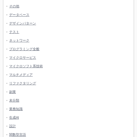
その他
データベース
デザインパターン
テスト
ネットワーク
プログラミング全般
マイクロサービス
マイクロソフト系技術
マルチメディア
リファクタリング
副業
未分類
業務知識
生成AI
設計
関数型言語