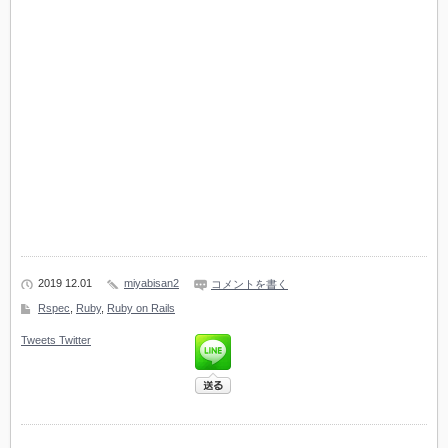
2019 12.01
miyabisan2
コメントを書く
Rspec
,
Ruby
,
Ruby on Rails
Tweets
Twitter