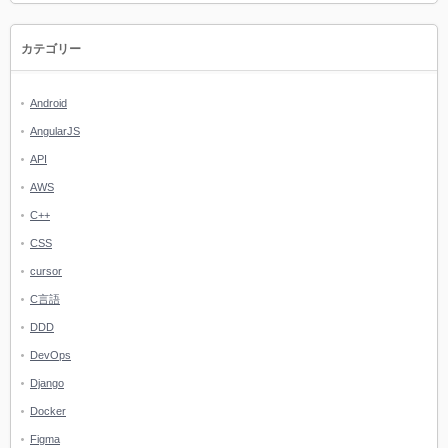
カテゴリー
Android
AngularJS
API
AWS
C++
CSS
cursor
C言語
DDD
DevOps
Django
Docker
Figma