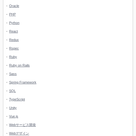
Oracle
PHP
Python
React
Redux
Rspec
Ruby
Ruby on Rails
Sass
Spring Framework
SQL
TypeScript
Unity
Vue.js
Webサービス開発
Webデザイン