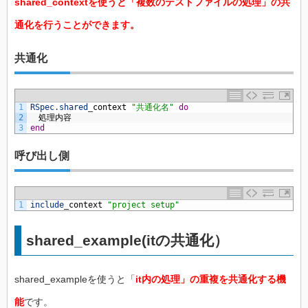
shared_contextを使うと「複数のテストファイルの処理」の共
通化を行うことができます。
共通化
1
RSpec
.
shared
_
context
"共通化名"
do
2
　処理内容
3
end
呼び出し側
1
include
_
context
"project setup"
shared_example(itの共通化）
shared_exampleを使うと「
it内の処理」の重複を共通化する機
能
です。