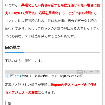
いますが、
共通化したい内容が必ずしも固定値じゃ無い場合
に使
えるのがletで変数的に処理を共通化することができる機能
にな
ります。letは遅延読み込み（呼ばれた際に初めてデータを読み
込む）であり、beforeブロックの外部で呼ばれるのでセットアッ
プに必要なテスト構造を減らすことが可能です。
letの構文
下記のように記述します。
1

let
(
:
定義名
)
{
定義の内容、つまり
Rspec
で行う処理
}
定義名と記述した箇所が実際に
Rspecのテストコード内で使え
るオブジェクトの変数
になります。
例