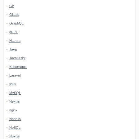
Git
GitLab
GraphQL
gRPC
Hasura
Java
JavaScript
Kubernetes
Laravel
linux
MySQL
Next.js
nginx
Node.js
NoSQL
Nuxt.js