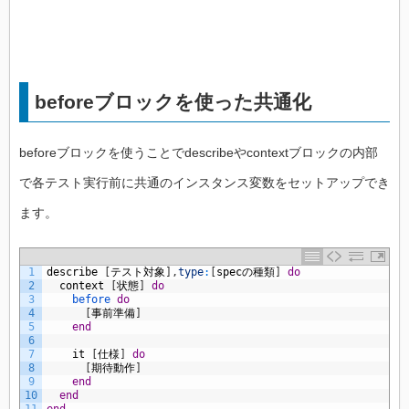
beforeブロックを使った共通化
beforeブロックを使うことでdescribeやcontextブロックの内部
で各テスト実行前に共通のインスタンス変数をセットアップでき
ます。
1
describe
[
テスト対象
]
,
type
:
[
spec
の種類
]
do
2
context
[
状態
]
do
3
before 
do
4
[
事前準備
]
5
end
6
7
it
[
仕様
]
do
8
[
期待動作
]
9
end
10
end