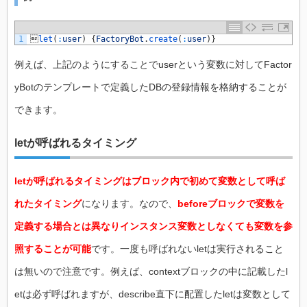
1

let
(
:
user
)
{
FactoryBot
.
create
(
:
user
)
}
例えば、上記のようにすることでuserという変数に対してFactor
yBotのテンプレートで定義したDBの登録情報を格納することが
できます。
letが呼ばれるタイミング
letが呼ばれるタイミングはブロック内で初めて変数として呼ば
れたタイミング
になります。なので、
beforeブロックで変数を
定義する場合とは異なりインスタンス変数としなくても変数を参
照することが可能
です。一度も呼ばれないletは実行されること
は無いので注意です。例えば、contextブロックの中に記載したl
etは必ず呼ばれますが、describe直下に配置したletは変数として