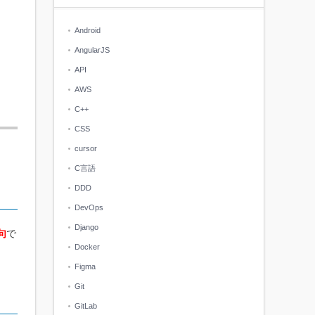
Android
AngularJS
API
AWS
C++
CSS
cursor
C言語
DDD
DevOps
Django
句
で
Docker
Figma
Git
GitLab