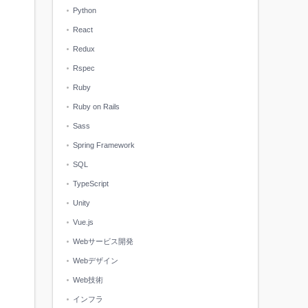
Python
React
Redux
Rspec
Ruby
Ruby on Rails
Sass
Spring Framework
SQL
TypeScript
Unity
Vue.js
Webサービス開発
Webデザイン
Web技術
インフラ