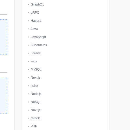
GraphQL
gRPC
Hasura
Java
JavaScript
Kubernetes
Laravel
linux
MySQL
Next.js
nginx
Node.js
NoSQL
Nuxt.js
Oracle
PHP