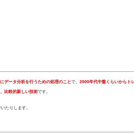
にデータ分析を行うための処理のこと
で、
2000年代中盤くらいからト
、比較的新しい技術
です。
でいたりします。