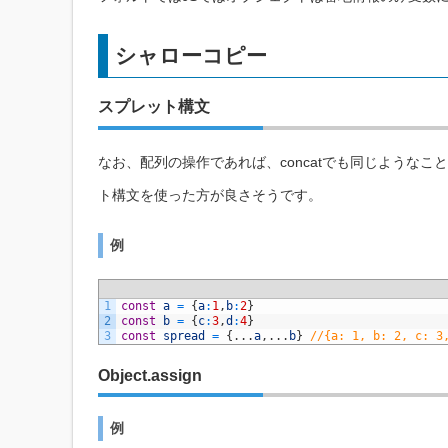
シャローコピー
スプレット構文
なお、配列の操作であれば、concatでも同じような
ト構文を使った方が良さそうです。
例
1
const
a
=
{
a
:
1
,
b
:
2
}
2
const
b
=
{
c
:
3
,
d
:
4
}
3
const
spread
=
{
.
.
.
a
,
.
.
.
b
}
//{a: 1, b: 2, c: 3
Object.assign
例