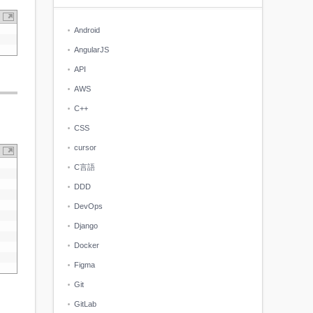
Android
AngularJS
API
AWS
C++
CSS
cursor
C言語
DDD
DevOps
Django
Docker
Figma
Git
GitLab