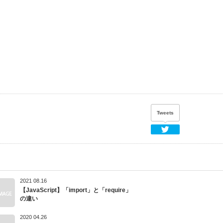
Tweets
Twitter
2021 08.16
【JavaScript】「import」と「require」
の違い
2020 04.26