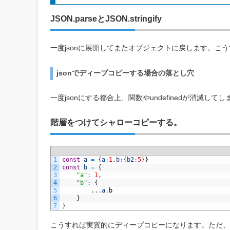
JSON.parseとJSON.stringify
一度jsonに展開してまたオブジェクトに戻します。こ
jsonでディープコピーする場合の落とし穴
一度jsonにする都合上、関数やundefinedが消滅し
階層をつけてシャローコピーする。
1
const
a
=
{
a
:
1
,
b
:
{
b2
:
5
}
}
2
const
b
=
{
3
"a"
:
1
,
4
"b"
:
{
5
.
.
.
a
.
b
6
}
7
}
こうすれば実質的にディープコピーになります。ただ、