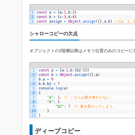
1
const
a
=
{
a
:
1
,
b
:
2
}
2
const
b
=
{
c
:
3
,
d
:
4
}
3
const
assign
=
Object
.
assign
(
{
}
,
a
,
b
)
//{a: 1, 
シャローコピーの欠点
オブジェクトの2階層以降はメモリ位置のみのコピーに
1
const
a
=
{
a
:
1
,
b
:
{
b2
:
5
}
}
2
const
b
=
Object
.
assign
(
{
}
,
a
)
3
b
.
a
=
9
4
b
.
b
.
b2
=
7
5
console
.
log
(
a
)
6
{
7
"a"
:
1
,
// こちらは書き換わらない。
8
"b"
:
{
9
"b2"
:
7
// 書き変わってしまう。
10
}
11
}
ディープコピー