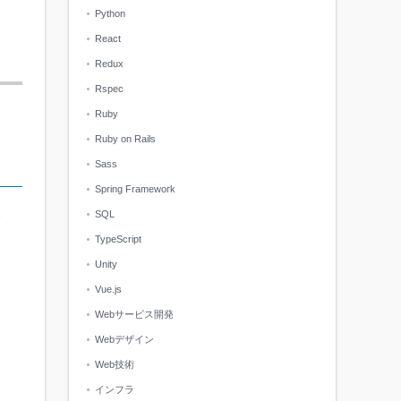
Python
React
Redux
Rspec
Ruby
Ruby on Rails
Sass
Spring Framework
SQL
TypeScript
Unity
Vue.js
Webサービス開発
Webデザイン
Web技術
インフラ