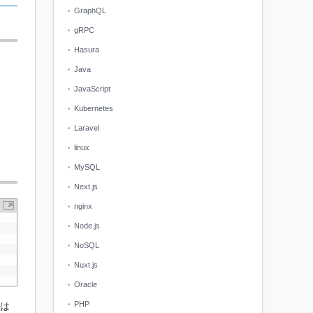
GraphQL
gRPC
Hasura
Java
JavaScript
Kubernetes
Laravel
linux
MySQL
Next.js
nginx
Node.js
NoSQL
Nuxt.js
Oracle
PHP
は