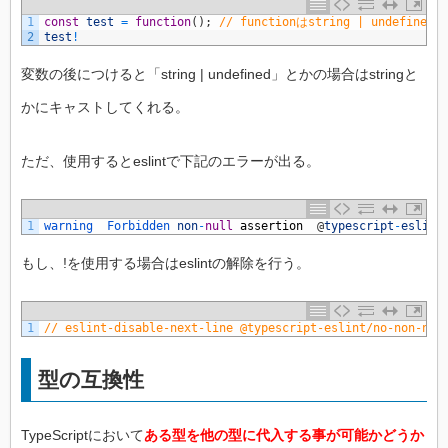
1
const
test
=
function
(
)
;
// functionはstring | undefin
2
test
!
変数の後につけると「string | undefined」とかの場合はstringと
かにキャストしてくれる。
ただ、使用するとeslintで下記のエラーが出る。
1
warning  
Forbidden 
non
-
null
assertion
@
typescript
-
eslint
もし、!を使用する場合はeslintの解除を行う。
1
// eslint-disable-next-line @typescript-eslint/no-non-nul
型の互換性
TypeScriptにおいて
ある型を他の型に代入する事が可能かどうか