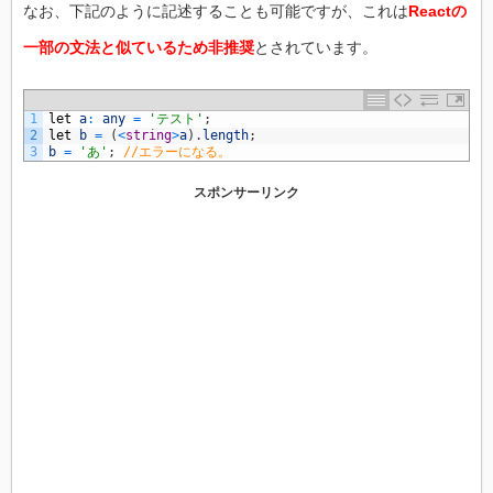
なお、下記のように記述することも可能ですが、これは
Reactの
一部の文法と似ているため非推奨
とされています。
1
let
a
:
any
=
'テスト'
;
2
let
b
=
(
<
string
>
a
)
.
length
;
3
b
=
'あ'
;
//エラーになる。
スポンサーリンク