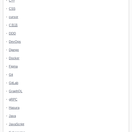
C++
CSS
cursor
C言語
DDD
DevOps
Django
Docker
Figma
Git
GitLab
GraphQL
gRPC
Hasura
Java
JavaScript