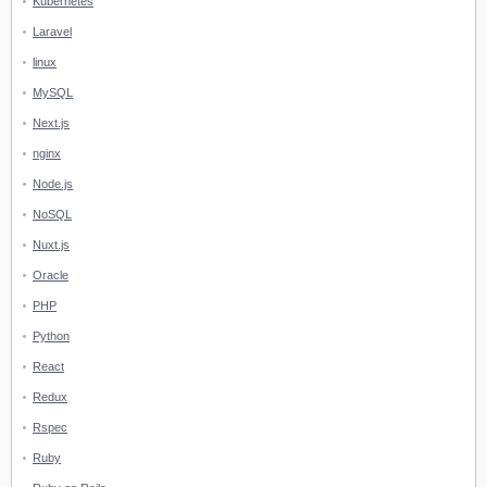
Kubernetes
Laravel
linux
MySQL
Next.js
nginx
Node.js
NoSQL
Nuxt.js
Oracle
PHP
Python
React
Redux
Rspec
Ruby