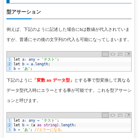
型アサーション
例えば、下記のように記述した場合にbは数値が代入されていま
すが、普通にその後の文字列の代入も可能になってしまいます。
1
let
a
:
any
=
'テスト'
;
2
let
b
=
a
.
length
;
3
b
=
'あ'
;
下記のように
「変数 as データ型」
とする事で型変換して異なる
データ型代入時にエラーとする事が可能です。これを型アサーシ
ョンと呼びます。
1
let
a
:
any
=
'テスト'
;
2
let
b
=
(
a
as
string
)
.
length
;
3
b
=
'あ'
;
//エラーになる。