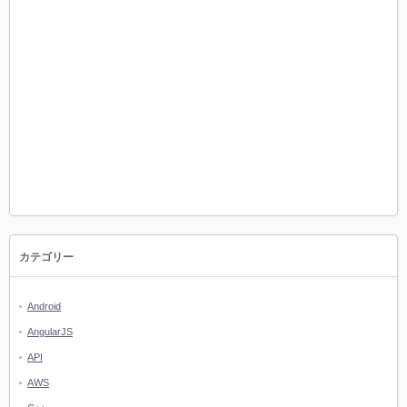
カテゴリー
Android
AngularJS
API
AWS