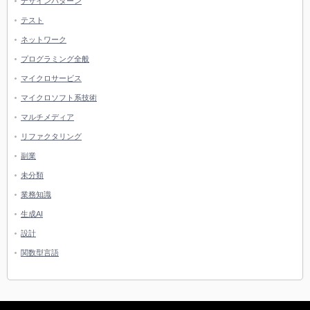
デザインパターン
テスト
ネットワーク
プログラミング全般
マイクロサービス
マイクロソフト系技術
マルチメディア
リファクタリング
副業
未分類
業務知識
生成AI
設計
関数型言語