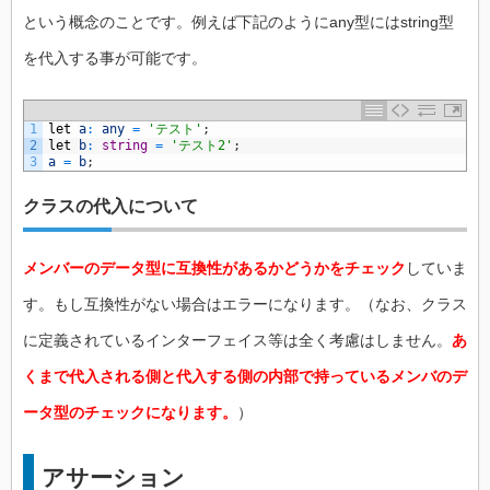
という概念のことです。例えば下記のようにany型にはstring型
を代入する事が可能です。
1
let
a
:
any
=
'テスト'
;
2
let
b
:
string
=
'テスト2'
;
3
a
=
b
;
クラスの代入について
メンバーのデータ型に互換性があるかどうかをチェック
していま
す。もし互換性がない場合はエラーになります。（なお、クラス
に定義されているインターフェイス等は全く考慮はしません。
あ
くまで代入される側と代入する側の内部で持っているメンバのデ
ータ型のチェックになります。
）
アサーション