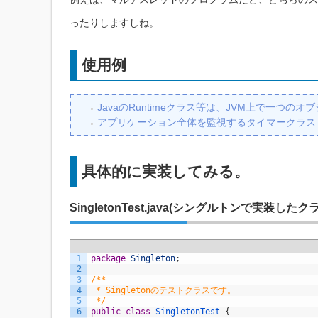
ったりしますしね。
使用例
JavaのRuntimeクラス等は、JVM上で一つ
アプリケーション全体を監視するタイマークラス
具体的に実装してみる。
SingletonTest.java(シングルトンで実装したク
1
package
Singleton
;
2
3
/**
4
 * Singletonのテストクラスです。
5
 */
6
public
class
SingletonTest
{