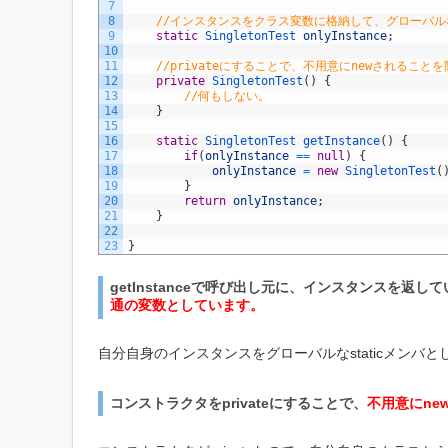
7
8
//インスタンスをクラス変数に格納して、グローバ
9
static
SingletonTest 
onlyInstance
;
10
11
//privateにすることで、不用意にnewされること
12
private
SingletonTest
(
)
{
13
//何もしない。
14
}
15
16
static
SingletonTest 
getInstance
(
)
{
17
if
(
onlyInstance
==
null
)
{
18
onlyInstance
=
new
SingletonTest
(
19
}
20
return
onlyInstance
;
21
}
22
23
}
getInstanceで呼び出し元に、インスタンスを返
通の変数としています。
自分自身のインスタンスをグローバルなstaticメンバ
コンストラクタをprivateにすることで、
不用意にne