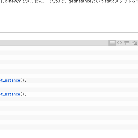
newができません。（なので、getInstanceというstaticメソッドを
etInstance
(
)
;
etInstance
(
)
;