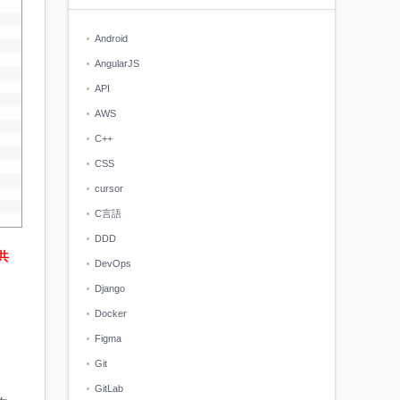
Android
AngularJS
API
AWS
C++
CSS
cursor
C言語
DDD
共
DevOps
Django
Docker
Figma
Git
GitLab