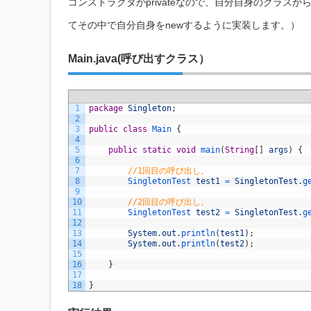
コンストラクタがprivateなので、自分自身のクラスからしか
てその中で自分自身をnewするように実装します。）
Main.java(呼び出すクラス）
1
package
Singleton
;
2
3
public
class
Main
{
4
5
public
static
void
main
(
String
[
]
args
)
{
6
7
//1回目の呼び出し。
8
SingletonTest 
test1
=
SingletonTest
.
g
9
10
//2回目の呼び出し。
11
SingletonTest 
test2
=
SingletonTest
.
g
12
13
System
.
out
.
println
(
test1
)
;
14
System
.
out
.
println
(
test2
)
;
15
16
}
17
18
}