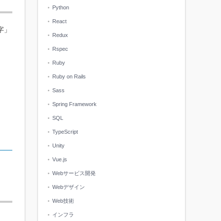
Python
React
字」
Redux
Rspec
Ruby
Ruby on Rails
Sass
Spring Framework
SQL
TypeScript
Unity
Vue.js
Webサービス開発
Webデザイン
Web技術
インフラ