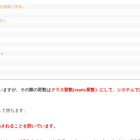
ルな存在にする。
を防ぐ。
)
;
していますが、その際の変数は
クラス変数(static変数）にして、システムで
として持ちます。
wされることを防いでいます。