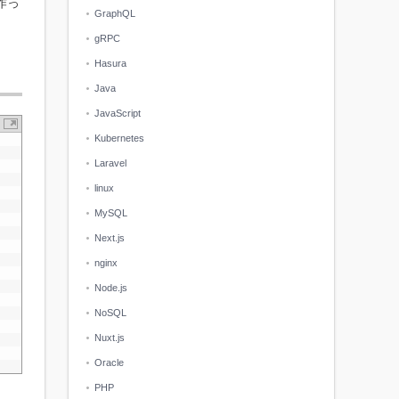
作っ
GraphQL
gRPC
Hasura
Java
JavaScript
Kubernetes
Laravel
linux
MySQL
Next.js
nginx
Node.js
NoSQL
Nuxt.js
Oracle
PHP