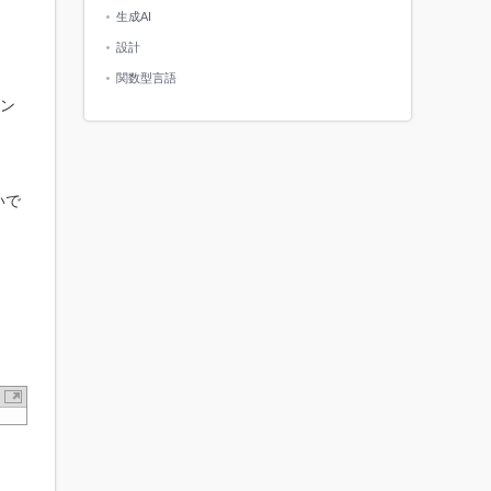
生成AI
設計
関数型言語
ン
いで