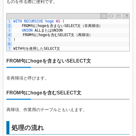
ものを作る際に便利です。
1
WITH 
RECURSIVE 
hoge 
AS
(
2
FROM
句に
hoge
を含まない
SELECT
文（非再帰項）
3
UNION 
ALL
または
UNION
4
FROM
句に
hoge
を含む
SELECT
文（再帰項）
5
)
6
7
WITH
句を使用した
SELECT
文
FROM句にhogeを含まないSELECT文
非再帰項と呼びます。
FROM句にhogeを含むSELECT文
再帰項、作業用のテーブルともいえます。
処理の流れ