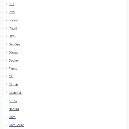
C++
CSS
cursor
C言語
DDD
DevOps
Django
Docker
Figma
Git
GitLab
GraphQL
gRPC
Hasura
Java
JavaScript