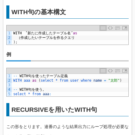
WITH句の基本構文
1
WITH
　’新たに作成したテーブル名’
as
2
　（作成したいテーブルを作るクエリ
3
)
;
例
1
--
WITH
句を使ったテーブル定義
2
WITH 
aaa 
as
(
select *
from 
user 
where 
name
=
"太郎"
)
3
4
--
WITH
句を使う。
5
select *
from 
aaa
:
RECURSIVEを用いたWITH句
この形をとります。連番のような結果出力にループ処理が必要な