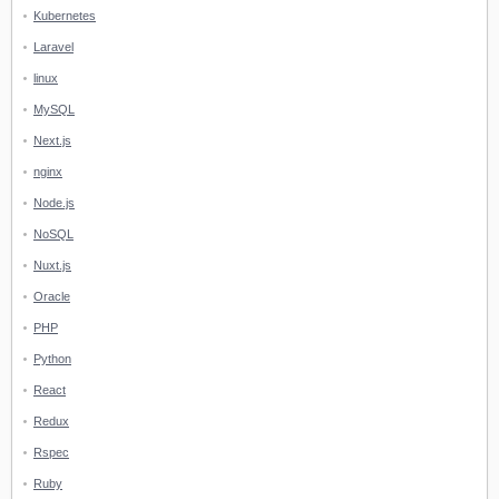
Kubernetes
Laravel
linux
MySQL
Next.js
nginx
Node.js
NoSQL
Nuxt.js
Oracle
PHP
Python
React
Redux
Rspec
Ruby