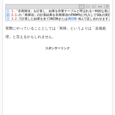
1
1.
「非再帰項」を計算し、結果を作業テーブルと呼ばれる一時的な表に格
2
2.1.
の「再帰項」の計算結果を非再帰項の
FROM
句に代入して
SQL
の実行結
3
3.2.
で計算した結果を全て
UNION
または
UNION 
ALL
で足し合わせます。
実際にやっていることとしては「再帰」というよりは「反復処
理」と言えるかもしれません。
スポンサーリンク