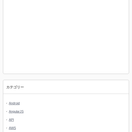
カテゴリー
Android
AngularJS
API
AWS