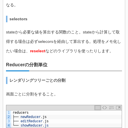
なる。
selectors
stateから必要な値を算出する関数のこと。stateから計算して取
得する場合は必ずselecorsを経由して算出する。処理をメモ化し
たい場合は、
reselect
などのライブラリを使ったりします。
Reducerの分割単位
レンダリングツリーごとの分割
画面ごとに分割をすること。
1
reducers
2
├──
newReducer
.
js
3
├──
editReducer
.
js
4
└──
showReducer
.
js