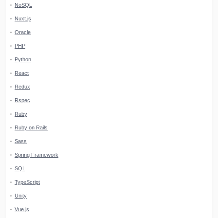
NoSQL
Nuxt.js
Oracle
PHP
Python
React
Redux
Rspec
Ruby
Ruby on Rails
Sass
Spring Framework
SQL
TypeScript
Unity
Vue.js