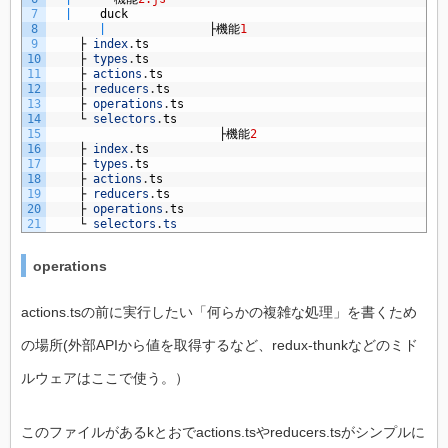
7
|
duck
8
|
　　　　　　　　├機能
1
9
├
index
.
ts
10
├
types
.
ts
11
├
actions
.
ts
12
├
reducers
.
ts
13
├
operations
.
ts
14
└
selectors
.
ts
15
　　　　　　　　　　　　　　├機能
2
16
├
index
.
ts
17
├
types
.
ts
18
├
actions
.
ts
19
├
reducers
.
ts
20
├
operations
.
ts
21
└
selectors
.
ts
operations
actions.tsの前に実行したい「何らかの複雑な処理」を書くため
の場所(外部APIから値を取得するなど、redux-thunkなどのミド
ルウェアはここで使う。）
このファイルがあるkとおでactions.tsやreducers.tsがシンプルに