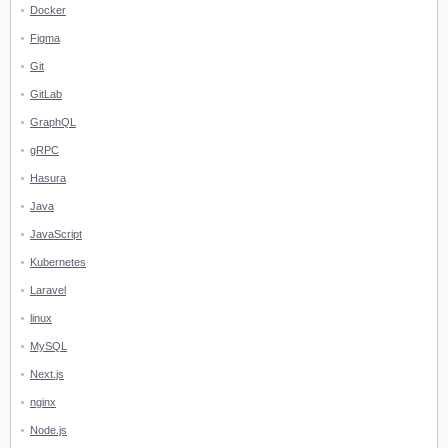
Docker
Figma
Git
GitLab
GraphQL
gRPC
Hasura
Java
JavaScript
Kubernetes
Laravel
linux
MySQL
Next.js
nginx
Node.js