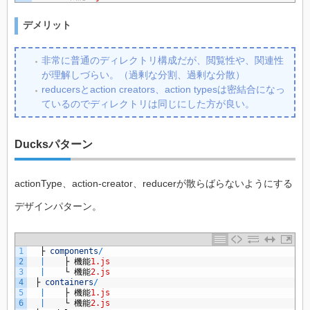
デメリット
非常に普通のディレクトリ構成だが、閲覧性や、関連性
が理解しづらい。（過剰な分割、過剰な分散）
reducersとaction creators、action typesは密結合になっ
ているのでディレクトリは同じにした方が良い。
Ducksパターン
actionType、action-creator、reducerが散らばらないようにする
デザインパターン。
1
├
components
/
2
|
├
機能
1.js
3
|
└
機能
2.js
4
├
containers
/
5
|
├
機能
1.js
6
|
└
機能
2.js