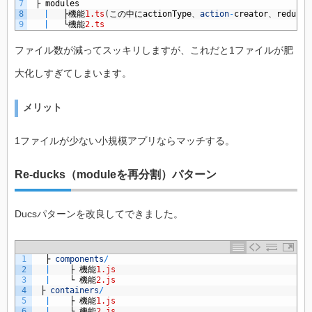
7
├
modules
8
|
├機能
1.ts
(
この中に
actionType
、
action
-
creator
、
reducer
9
|
└機能
2.ts
ファイル数が減ってスッキリしますが、これだと1ファイルが肥
大化しすぎてしまいます。
メリット
1ファイルが少ない小規模アプリならマッチする。
Re-ducks（moduleを再分割）パターン
Ducsパターンを改良してできました。
1
├
components
/
2
|
├
機能
1.js
3
|
└
機能
2.js
4
├
containers
/
5
|
├
機能
1.js
6
|
└
機能
2.js