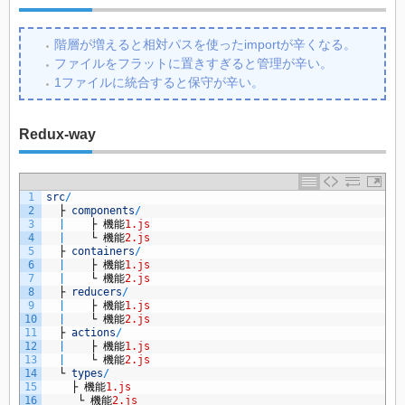
階層が増えると相対パスを使ったimportが辛くなる。
ファイルをフラットに置きすぎると管理が辛い。
1ファイルに統合すると保守が辛い。
Redux-way
1
src
/
2
├
components
/
3
|
├
機能
1.js
4
|
└
機能
2.js
5
├
containers
/
6
|
├
機能
1.js
7
|
└
機能
2.js
8
├
reducers
/
9
|
├
機能
1.js
10
|
└
機能
2.js
11
├
actions
/
12
|
├
機能
1.js
13
|
└
機能
2.js
14
└
types
/
15
├
機能
1.js
16
└
機能
2.js