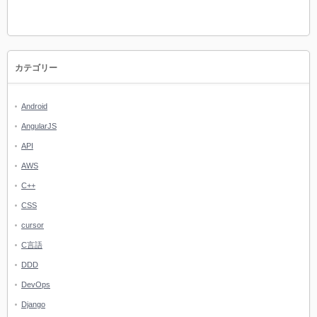
カテゴリー
Android
AngularJS
API
AWS
C++
CSS
cursor
C言語
DDD
DevOps
Django